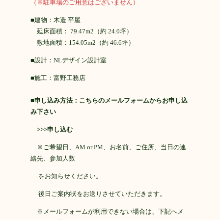
（※駐車場のご用意はございません）
■建物：木造 平屋
延床面積： 79.47m2（約 24.0坪）
敷地面積：154.05m2（約 46.6坪）
■設計：
NLデザイン設計室
■施工：
富野工務店
■
申し込み方法：こちらのメールフォームからお申し込
み下さい
>>>申し込む
※ご希望日、AM or PM、お名前、ご住所、当日の連
絡先、参加人数
をお知らせください。
後日ご案内状をお送りさせていただきます。
※メールフォームが利用できない場合は、下記へメ