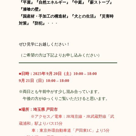
『平屋』『自然エネルギー』『中庭』『薪ストーブ』
『漆喰の壁』
『国産材・手加工の構造材』
『犬との生活』
『災害時
対策』『防犯』
・・・
ぜひ見学にお越しください！
（ご希望の方は下記よりお申し込みください）
■
日時：2025年 9月 20日（土）10:00 – 18:00
9月 21日（日）10:00 – 18:00
※両日とも午前中がす少し混み合っています。
午後の方がゆっくりご覧いただけると思います。
■場所：埼玉県 戸田市
※アクセス／電車：JR埼京線・JR武蔵野線「武
蔵浦和」駅よりバス15分
車：東京外環自動車道「戸田東I.C」より5分