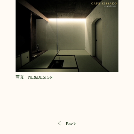
写真：NL&DESIGN
Back