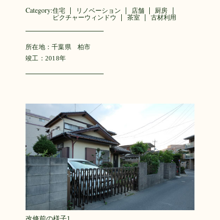
Category:
住宅
リノベーション
店舗
厨房
ピクチャーウィンドウ
茶室
古材利用
所在地：千葉県 柏市
竣工：2018年
改修前の様子1